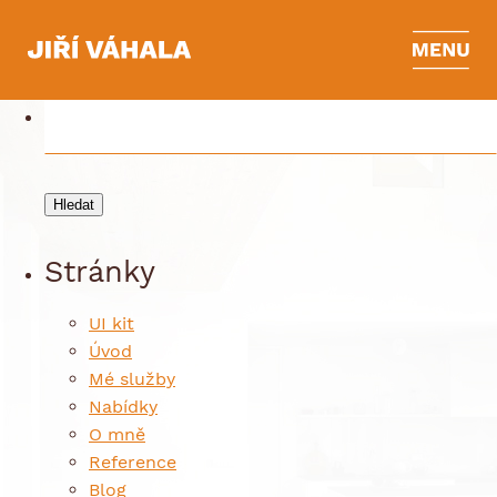
Archives
Vyhledávání
Stránky
UI kit
Úvod
Mé služby
Nabídky
O mně
Reference
Blog