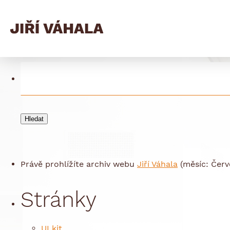
Archives
Vyhledávání
Právě prohlížíte archiv webu
Jiří Váhala
(měsíc: Červ
Stránky
UI kit