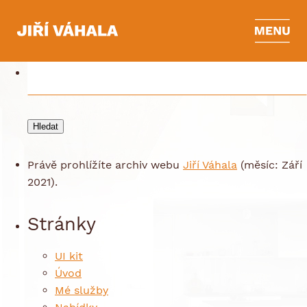
Archives
Vyhledávání
Právě prohlížíte archiv webu
Jiří Váhala
(měsíc: Září
2021).
Stránky
UI kit
Úvod
Mé služby