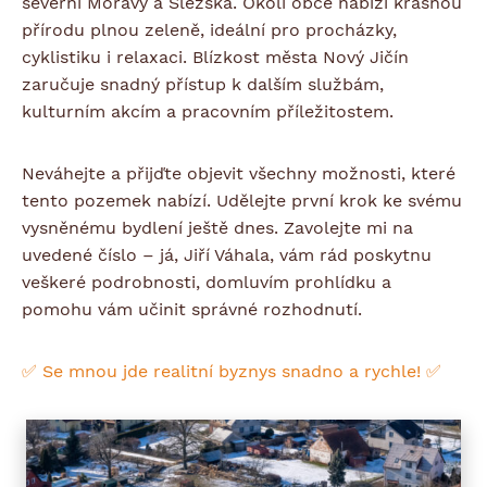
severní Moravy a Slezska. Okolí obce nabízí krásnou
přírodu plnou zeleně, ideální pro procházky,
cyklistiku i relaxaci. Blízkost města Nový Jičín
zaručuje snadný přístup k dalším službám,
kulturním akcím a pracovním příležitostem.
Neváhejte a přijďte objevit všechny možnosti, které
tento pozemek nabízí. Udělejte první krok ke svému
vysněnému bydlení ještě dnes. Zavolejte mi na
uvedené číslo – já, Jiří Váhala, vám rád poskytnu
veškeré podrobnosti, domluvím prohlídku a
pomohu vám učinit správné rozhodnutí.
✅
Se mnou jde realitní byznys snadno a rychle!
✅