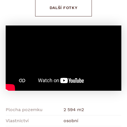
DALŠÍ FOTKY
Plocha pozemku
2 594 m2
Vlastnictví
osobní