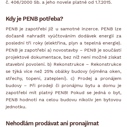
č. 406/2000 Sb. a jeho novele platné od 1.7.2015.
Kdy je PENB potřeba?
PENB je zapotřebí již u samotné inzerce. PENB lze
dočasně nahradit vyúčtováním dodávek energií za
poslední tři roky (elektřina, plyn a tepelná energie).
PENB je zapotřebí a) novostavby – PENB je součástí
projektové dokumentace, bez níž není možné získat
stavební povolení. b) Rekonstrukce – Rekonstrukce
se týká více než 25% obálky budovy (výměna oken,
střechy, topení, zateplení). c) Prodej a pronájem
budovy – Při prodeji či pronájmu bytu a domu je
zapotřebí mít platný PENB! Pokud se jedná o byt,
PENB hodnotí na celou budovu nikoliv jen bytovou
jednotku.
Nehodlám prodávat ani pronajímat