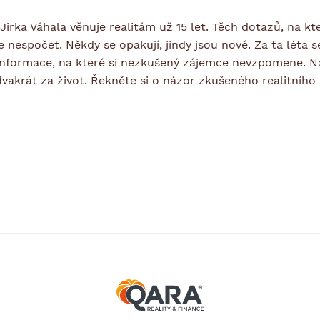
Jirka Váhala věnuje realitám už 15 let. Těch dotazů, na kt
e nespočet. Někdy se opakují, jindy jsou nové. Za ta léta s
t informace, na které si nezkušený zájemce nevzpomene. 
dvakrát za život. Řekněte si o názor zkušeného realitního