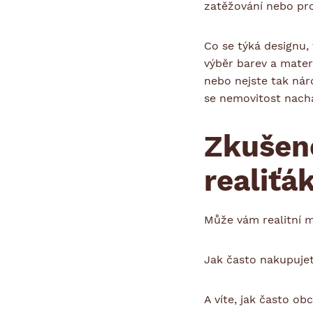
zatěžování nebo pro
Co se týká designu,
výběr barev a mater
nebo nejste tak nár
se nemovitost nachá
Zkušeno
realiťá
Může vám realitní 
Jak často nakupuje
A víte, jak často o