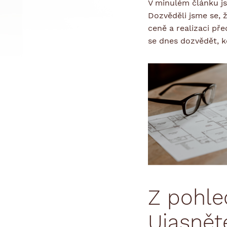
V minulém článku js
Dozvěděli jsme se, 
ceně a realizaci př
se dnes dozvědět, 
Z pohle
Ujasnět