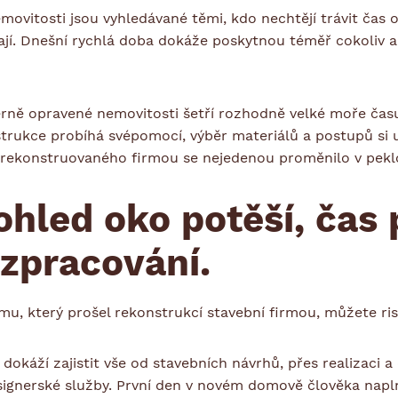
ovitosti jsou vyhledávané těmi, kdo nechtějí trávit čas
ají. Dnešní rychlá doba dokáže poskytnou téměř cokoliv a
ě opravené nemovitosti šetří rozhodně velké moře času, 
rukce probíhá svépomocí, výběr materiálů a postupů si u
zrekonstruovaného firmou se nejedenou proměnilo v pekl
ohled oko potěší, čas 
 zpracování.
u, který prošel rekonstrukcí stavební firmou, můžete ris
 dokáží zajistit vše od stavebních návrhů, přes realizaci 
signerské služby. První den v novém domově člověka napln