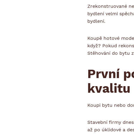
Zrekonstruované nem
bydlení velmi spěch
bydlení.
Koupě hotové modern
když? Pokud rekonst
Stěhování do bytu 
První p
kvalitu
Koupi bytu nebo dom
Stavební firmy dnes
až po úklidové a de