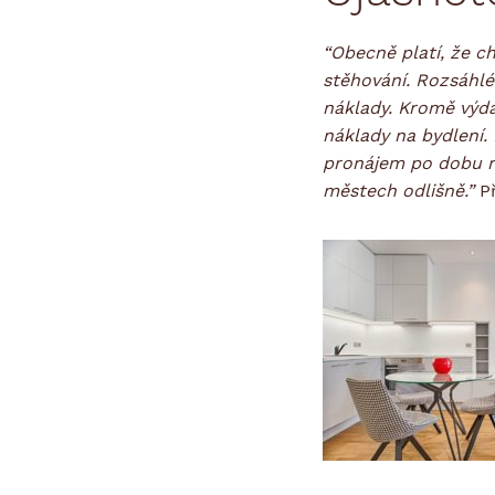
“Obecně platí, že c
stěhování. Rozsáhlé 
náklady. Kromě výda
náklady na bydlení.
pronájem po dobu r
městech odlišně.”
Př