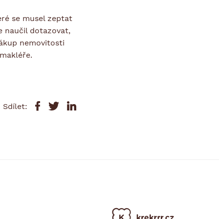
eré se musel zeptat
e naučil dotazovat,
Nákup nemovitosti
 makléře.
Sdílet: