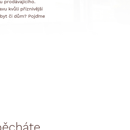
u prodávajícího.
u kvůli příznivější
ý byt či dům? Pojďme
spěcháte