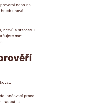
 opravami nebo na
 hned! I nové
nervů a starostí. I
rčujete sami.
o.
prověří
kovat.
a dokončovací práce
í radostí a