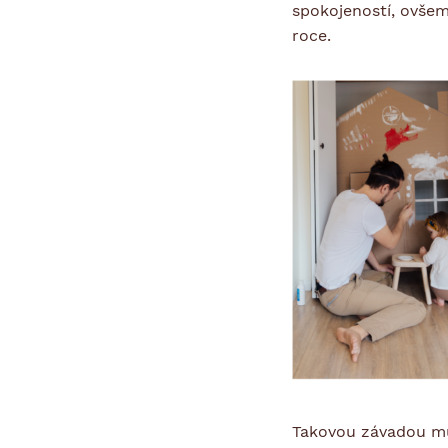
spokojeností, ovše
roce.
Takovou závadou mů