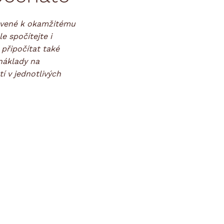
ravené k okamžitému
e spočítejte i
připočítat také
 náklady na
í v jednotlivých