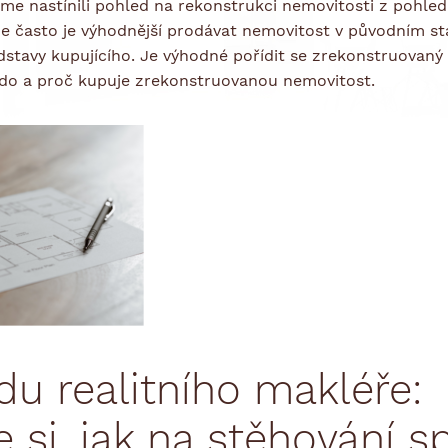
me nastínili pohled na rekonstrukci nemovitosti z pohled
že často je výhodnější prodávat nemovitost v původním stav
edstavy kupujícího. Je výhodné pořídit se zrekonstruovan
kdo a proč kupuje zrekonstruovanou nemovitost.
du realitního makléře:
e si, jak na stěhování 