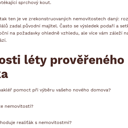
tékající sprchový kout.
 tak ten je ve zrekonstruovaných nemovitostech daný: roz
iálů zadal původní majitel. Často se výsledek podaří a set
oční na požadavky ohledně vzhledu, ale více vám záleží na 
zí.
sti léty prověřeného
ka
makléř pomoct při výběru vašeho nového domova?
te nemovitosti?
bchoduje realiťák s nemovitostmi?